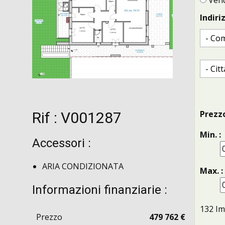
Vend
Indiriz
Prezzo
Rif : V001287
Min. :
Accessori :
ARIA CONDIZIONATA
Max. :
Informazioni finanziarie :
132
Im
Prezzo
479 762 €