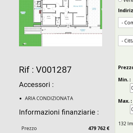
Vend
Indiriz
Prezzo
Rif : V001287
Min. :
Accessori :
ARIA CONDIZIONATA
Max. :
Informazioni finanziarie :
132
Im
Prezzo
479 762 €